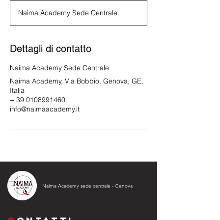
r
Naima Academy Sede Centrale
m
i
n
a
Dettagli di contatto
t
o
Naima Academy Sede Centrale
Naima Academy, Via Bobbio, Genova, GE,
Italia
+ 39 0108991460
info@naimaacademy.it
Naima Academy sede centrale - Genova