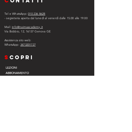
C
ONTATTI
Tel e WhatsApp:
010 236 8628
- segreteria aperta dal lunedì al venerdì dalle 15.00 alle 1
9.00
Mail:
info@naimaacademy.it
Via Bobbio, 12, 16137 Genova GE
Assistenza sito web:
WhatsApp:
3473201727
s
copri
LEZIONI
ABBONAMENTO
ASSISTENZA
EXPERIENCE COMPANY
EVENTI
VIP
L
egal
PRIVACY POLICY
COOKIE POLICY