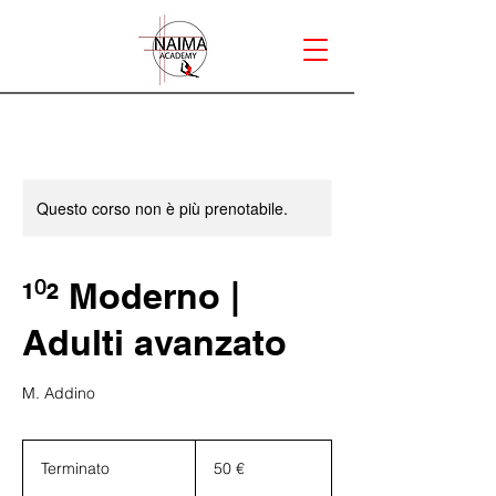
Questo corso non è più prenotabile.
¹⁰² Moderno |
Adulti avanzato
M. Addino
50
euro
Terminato
T
50 €
e