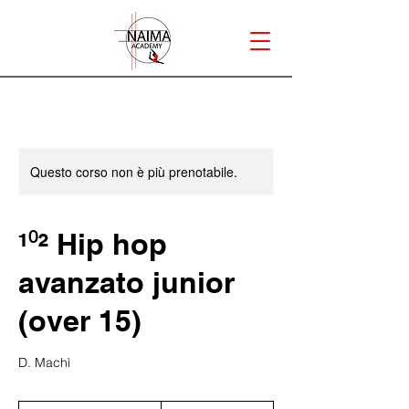
Questo corso non è più prenotabile.
¹⁰² Hip hop
avanzato junior
(over 15)
D. Machì
50