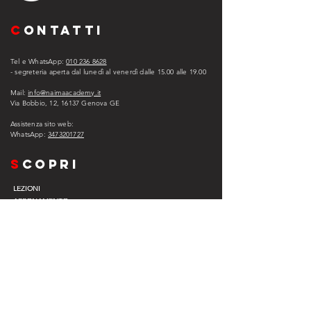
C
ONTATTI
Tel e WhatsApp:
010 236 8628
- segreteria aperta dal lunedì al venerdì dalle 15.00 alle 1
9.00
Mail:
info@naimaacademy.it
Via Bobbio, 12, 16137 Genova GE
Assistenza sito web:
WhatsApp:
3473201727
s
copri
LEZIONI
ABBONAMENTO
ASSISTENZA
EXPERIENCE COMPANY
EVENTI
VIP
L
egal
PRIVACY POLICY
COOKIE POLICY