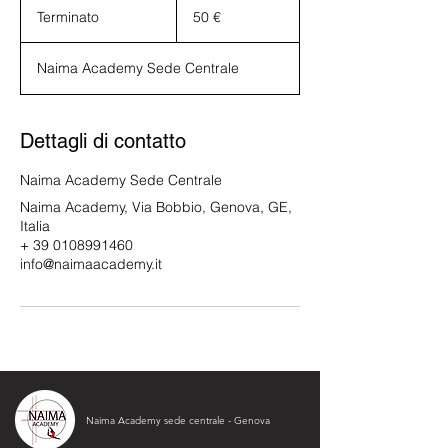
euro
Terminato
T
50 €
e
r
Naima Academy Sede Centrale
m
i
n
a
Dettagli di contatto
t
o
Naima Academy Sede Centrale
Naima Academy, Via Bobbio, Genova, GE,
Italia
+ 39 0108991460
info@naimaacademy.it
Naima Academy sede centrale - Genova