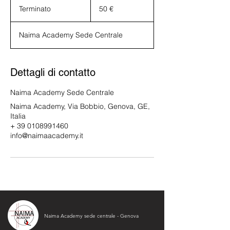
euro
Terminato
T
50 €
e
r
Naima Academy Sede Centrale
m
i
n
a
Dettagli di contatto
t
o
Naima Academy Sede Centrale
Naima Academy, Via Bobbio, Genova, GE,
Italia
+ 39 0108991460
info@naimaacademy.it
Naima Academy sede centrale - Genova