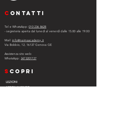
C
ONTATTI
Tel e WhatsApp:
010 236 8628
- segreteria aperta dal lunedì al venerdì dalle 15.00 alle 1
9.00
Mail:
info@naimaacademy.it
Via Bobbio, 12, 16137 Genova GE
Assistenza sito web:
WhatsApp:
3473201727
s
copri
LEZIONI
ABBONAMENTO
ASSISTENZA
EXPERIENCE COMPANY
EVENTI
VIP
L
egal
PRIVACY POLICY
COOKIE POLICY