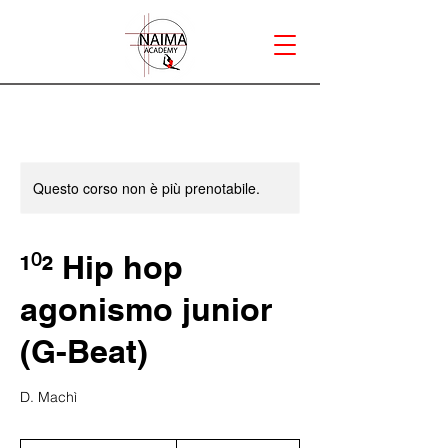
Questo corso non è più prenotabile.
¹⁰² Hip hop
agonismo junior
(G-Beat)
D. Machì
50