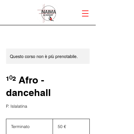
Questo corso non è più prenotabile.
¹⁰² Afro -
dancehall
P. Islalatina
50
euro
Terminato
T
50 €
e