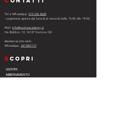
C
ONTATTI
Tel e WhatsApp:
010 236 8628
- segreteria aperta dal lunedì al venerdì dalle 15.00 alle 1
9.00
Mail:
info@naimaacademy.it
Via Bobbio, 12, 16137 Genova GE
Assistenza sito web:
WhatsApp:
3473201727
s
copri
LEZIONI
ABBONAMENTO
ASSISTENZA
EXPERIENCE COMPANY
EVENTI
VIP
L
egal
PRIVACY POLICY
COOKIE POLICY