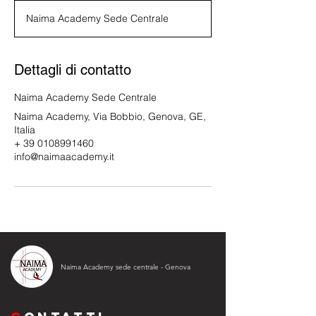
r
Naima Academy Sede Centrale
m
i
n
a
Dettagli di contatto
t
o
Naima Academy Sede Centrale
Naima Academy, Via Bobbio, Genova, GE,
Italia
+ 39 0108991460
info@naimaacademy.it
Naima Academy sede centrale - Genova