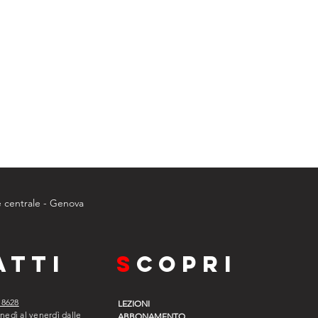
centrale - Genova
ATTI
s
copri
 8628
LEZIONI
unedì al venerdì dalle
ABBONAMENTO