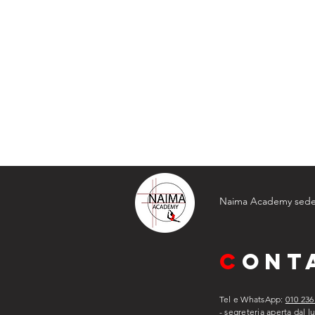
Naima Academy sede 
C
ONT
Tel e WhatsApp:
010 236
- segreteria aperta dal l