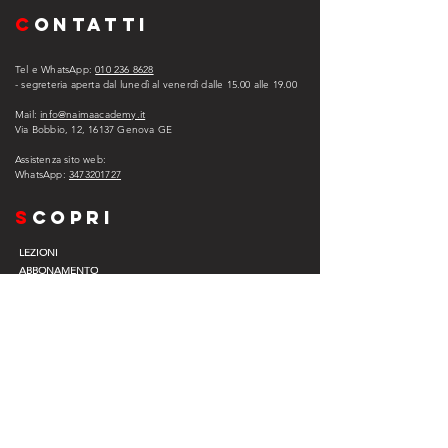
C
ONTATTI
Tel e WhatsApp:
010 236 8628
- segreteria aperta dal lunedì al venerdì dalle 15.00 alle 1
9.00
Mail:
info@naimaacademy.it
Via Bobbio, 12, 16137 Genova GE
Assistenza sito web:
WhatsApp:
3473201727
s
copri
LEZIONI
ABBONAMENTO
ASSISTENZA
EXPERIENCE COMPANY
EVENTI
VIP
L
egal
PRIVACY POLICY
COOKIE POLICY