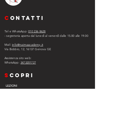
C
ONTATTI
Tel e WhatsApp:
010 236 8628
- segreteria aperta dal lunedì al venerdì dalle 15.00 alle 1
9.00
Mail:
info@naimaacademy.it
Via Bobbio, 12, 16137 Genova GE
Assistenza sito web:
WhatsApp:
3473201727
s
copri
LEZIONI
ABBONAMENTO
ASSISTENZA
EXPERIENCE COMPANY
EVENTI
VIP
L
egal
PRIVACY POLICY