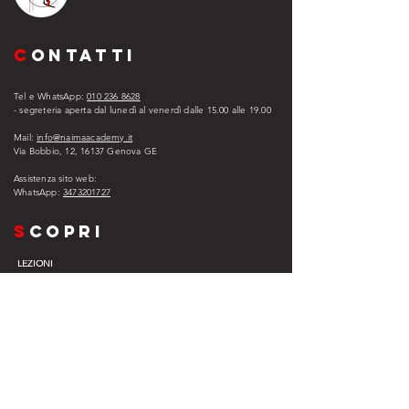
C
ONTATTI
Tel e WhatsApp:
010 236 8628
- segreteria aperta dal lunedì al venerdì dalle 15.00 alle 1
9.00
Mail:
info@naimaacademy.it
Via Bobbio, 12, 16137 Genova GE
Assistenza sito web:
WhatsApp:
3473201727
s
copri
LEZIONI
ABBONAMENTO
ASSISTENZA
EXPERIENCE COMPANY
EVENTI
VIP
L
egal
PRIVACY POLICY